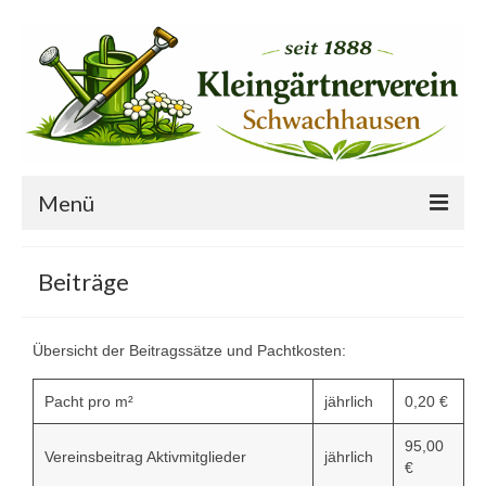
Menü
Startseite
Beiträge
Der Verein
Übersicht der Beitragssätze und Pachtkosten:
Ansprechpartner
Freie Gärten
Pacht pro m²
jährlich
0,20 €
Termine
95,00
Vereinsbeitrag Aktivmitglieder
jährlich
€
Vereinsprojekte