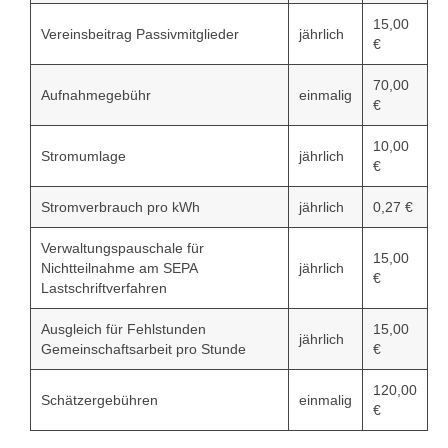
15,00
Vereinsbeitrag Passivmitglieder
jährlich
Newsletter
€
Kontakt
70,00
Aufnahmegebühr
einmalig
€
10,00
Stromumlage
jährlich
€
Stromverbrauch pro kWh
jährlich
0,27 €
Verwaltungspauschale für
15,00
Nichtteilnahme am SEPA
jährlich
€
Lastschriftverfahren
Ausgleich für Fehlstunden
15,00
jährlich
Gemeinschaftsarbeit pro Stunde
€
120,00
Schätzergebühren
einmalig
€