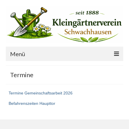
Menü
Startseite
Termine
Der Verein
Termine Gemeinschaftsarbeit 2026
Ansprechpartner
Befahrenszeiten Haupttor
Freie Gärten
Termine
Vereinsprojekte