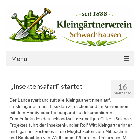
Menü
Startseite
„Insektensafari“ startet
16
Der Verein
MÄRZ 2026
Der Landesverband ruft alle Kleingärtner:innen auf,
Ansprechpartner
im Kleingarten nach Insekten zu suchen und ihr Vorkommen
mit dem Handy oder Fotoapparat zu dokumentieren.
Freie Gärten
Zum Auftakt des deutschlandweit erstmaligen Citizen-Science-
Projektes führt der Insektenkundler Rolf Witt Kleingärtnerinnen
Termine
und -gärtner kostenlos in die Möglichkeiten zum Mitmachen
und Beobachten von Wildbienen, Käfern und Faltern ein. Mit
Vereinsprojekte