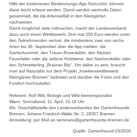
Hilfe der kostenlosen Bestimmungs-App
iNaturalist
, können
diese leicht erfasst werden. Damit werden wertvolle Daten
Newsletter
gesammelt, die die Artenvielfalt in den Kleingärten
nachweisen.
Kontakt
Damit möglichst viele mitmachen, macht der Landesverband
dazu auch einen Wettbewerb: Drei mal 250 Euro werden unter
den Teilnehmenden verlost, die mindestens zwei von sechs
Arten bis 30. September über die App melden: die
Gartenhummel, den Trauer-Rosenkäfer, den Kleinen
Feuerfalter oder die seltene Holzbiene, den Nashornkäfer oder
den Schmetterling „Brauner Bär“. Um dabei zu sein, braucht
man auf Naturalist nur dem Projekt „Insektenwettbewerb
Kleingärten Bremen“ beitreten und darüber die Fotos und den
Fundort hochzuladen.
Referent: Rolf Witt, Biologe und Wild-bienenspezialist
Wann: Sonnabend, 11. April, 15-18 Uhr
Wo: Geschäftsstelle des Landesverbandes der Gartenfreunde
Bremen, Johann-Friedrich-Walte-Str. 2, 28357 Bremen
Anmeldung: per Mail an seminare@gartenfreunde-bremen.de
Quelle: Gartenfreund 03/2026